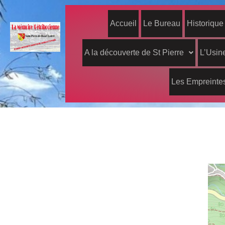
Accueil
Le Bureau
Historique
A la découverte de St Pierre
L’Usine
Les Empreintes