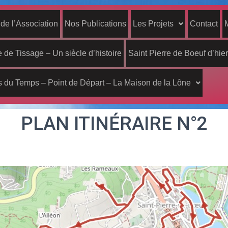
 de l’Association
Nos Publications
Les Projets
Contact
 de Tissage – Un siècle d’histoire
Saint Pierre de Boeuf d’hier
 du Temps – Point de Départ – La Maison de la Lône
PLAN ITINÉRAIRE N°2