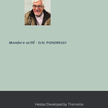
Membre actif - Eric PANDREAU
Hestia | Developed by
ThemeIsle