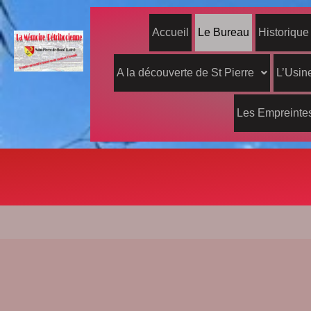
Accueil
Le Bureau
Historique
A la découverte de St Pierre
L’Usine
Les Empreintes