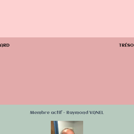
MARD
TRÉSO
Membre actif - Raymond VANEL